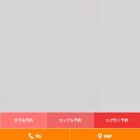
女子会予約
カップル予約
スグ行く予約
電話でスグ行く予約
TEL
MAP