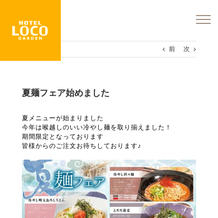
Skip
to
content
前
次
夏麺フェア始めました
夏メニューが始まりました
今年は喉越しのいい冷やし麺を取り揃えました！
期間限定となっております
皆様からのご注文お待ちしております♪