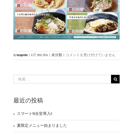
夏
By
locogarden
|
6月 28th, 2024
|
未分類
|
コメントを受け付けていません
麺
フ
ェ
ア
検
始
索
め
…
ま
し
最近の投稿
た
は
スマートTV全室導入!!
夏限定メニュー始まりました