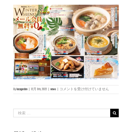
厳
By
locogarden
|
12月 9th, 2022
|
news
|
コメントを受け付けていません
選
あ
っ
た
検
か
索
冬
…
メ
ニ