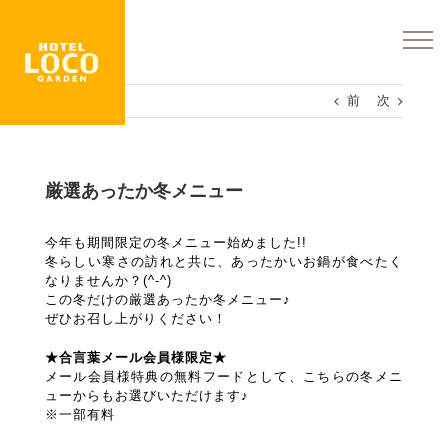
Skip
to
content
前
次
厳選あったか冬メニュー
今年も期間限定の冬メニュー始めました!!
冬らしい寒さの訪れと共に、あったかいお鍋が食べたく
なりませんか？(^-^)
この冬だけの厳選あったか冬メニュー♪
ぜひお召し上がりください！
★合言葉メール会員様限定★
メール会員様特典の無料フードとして、こちらの冬メニ
ューからもお選びいただけます♪
※一部有料